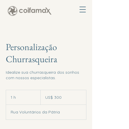
Personalização
Churrasqueira
Idealize sua churrasqueira dos sonhos
com nossos especialistas.
300
Dólares
1 h
1
US$ 300
americanos
Rua Voluntários da Pátria