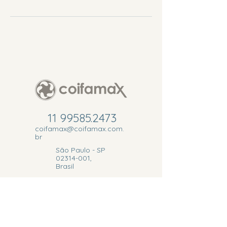
11 99585.2473
coifamax@coifamax.com.
br
São Paulo - SP
02314-001
,
Brasil