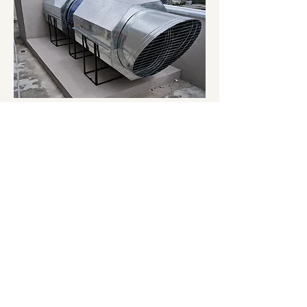
A solução para o seu condomínio
Oferecemos consultoria para exaustão
coletiva de churrasqueiras em
varandas. Fabricamos e instalamos
equipamentos de qualidade, garantindo
eficiência e segurança. Entre em
contato e descubra como podemos
ajudar!